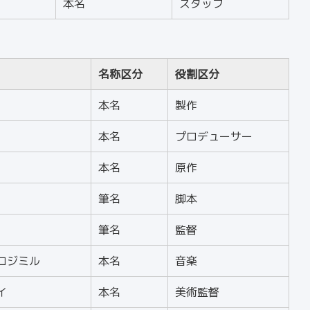
本名
スタッフ
名称区分
役割区分
本名
製作
本名
プロデューサー
本名
原作
筆名
脚本
筆名
監督
ロジミル
本名
音楽
イ
本名
美術監督