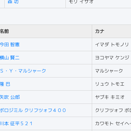
森 功
モリ イサオ
）
名前
カナ
今田 智憲
イマダ トモノリ
横山 賢二
ヨコヤマ ケンジ
Ｓ・Ｙ・マルシャーク
マルシャーク
隆 巴
リュウ トモエ
矢吹 公郎
ヤブキ キミオ
ボロジミル クリフツォフ４００
クリフツォフ ボ
川本 征平５２１
カワモト セイヘ