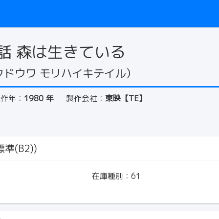
話 森は生きている
クドウワ モリハイキテイル）
製作年：
1980 年
製作会社：
東映【TE】
準(B2))
在庫種別：
61