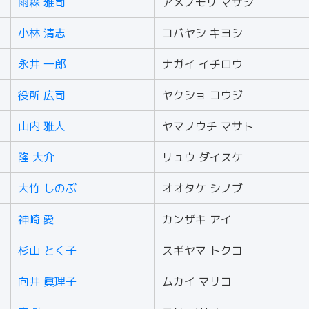
雨森 雅司
アメノモリ マサシ
小林 清志
コバヤシ キヨシ
永井 一郎
ナガイ イチロウ
役所 広司
ヤクショ コウジ
山内 雅人
ヤマノウチ マサト
隆 大介
リュウ ダイスケ
大竹 しのぶ
オオタケ シノブ
神崎 愛
カンザキ アイ
杉山 とく子
スギヤマ トクコ
向井 眞理子
ムカイ マリコ