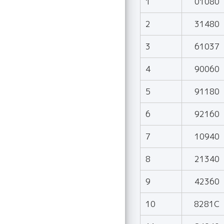
1
01080
2
31480
3
61037
4
90060
5
91180
6
92160
7
10940
8
21340
9
42360
10
8281C