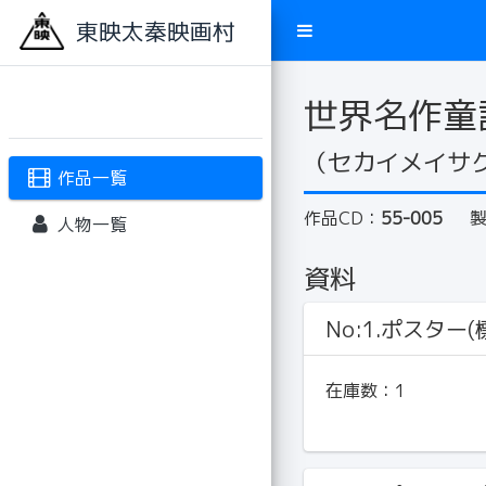
東映太秦映画村
世界名作童
（セカイメイサ
作品一覧
作品CD：
55-005
人物一覧
資料
No:1.ポスター(標
在庫数：
1