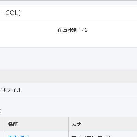
ｰ COL)
在庫種別：
42
イキテイル
人）
名前
カナ