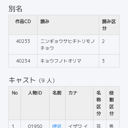
別名
作品CD
読み
読み区
分
40233
ニンギョウサヒチトリモノ
2
チョウ
40234
キョウフノトオリマ
3
キャスト
（9 人）
No
人物ID
名前
カナ
名
役
称
割
区
区
分
分
1
01950
伊沢
イザワ イ
芸
男