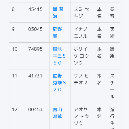
8
45415
墨 関
スミ セ
本
録
治
キジ
名
音
9
05045
稲野
イナノ
本
美
實
ミノル
名
術
10
74895
堀池
ホリイ
本
編
幸三５
ケ コウ
名
集
５０
ゾウ
11
41731
佐野
サノ ヒ
本
ス
秀雄８
デオ 2
名
チ
２０
ー
ル
12
00453
青山
アオヤ
本
進
湯蔵
マ トウ
名
行
ゾウ
主