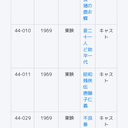
猪の
鹿お
蝶
44-010
1969
東映
妾二
キャス
十一
ト
人
ど助
平一
代
44-011
1969
東映
昭和
キャス
残侠
ト
伝
唐獅
子仁
義
44-029
1969
東映
不良
キャス
番
ト