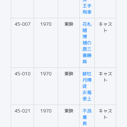
王手
飛車
45-007
1970
東映
花札
キャス
賭
ト
博
猪の
鹿三
番勝
負
45-010
1970
東映
緋牡
キャス
丹博
ト
徒
お竜
参上
45-021
1970
東映
不良
キャス
番
ト
長