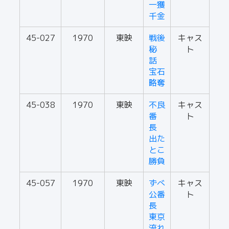
一獲
千金
45-027
1970
東映
戦後
キャス
秘
ト
話
宝石
略奪
45-038
1970
東映
不良
キャス
番
ト
長
出た
とこ
勝負
45-057
1970
東映
ずべ
キャス
公番
ト
長
東京
流れ