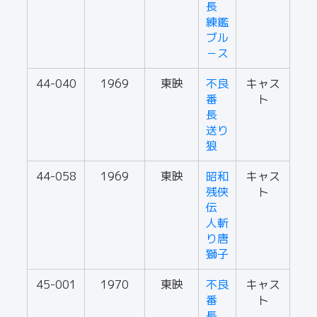
長
練鑑
ブル
－ス
44-040
1969
東映
不良
キャス
番
ト
長
送り
狼
44-058
1969
東映
昭和
キャス
残侠
ト
伝
人斬
り唐
獅子
45-001
1970
東映
不良
キャス
番
ト
長