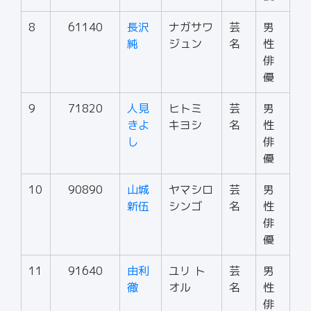
8
61140
長沢
ナガサワ
芸
男
純
ジュン
名
性
俳
優
9
71820
人見
ヒトミ
芸
男
きよ
キヨシ
名
性
し
俳
優
10
90890
山城
ヤマシロ
芸
男
新伍
シンゴ
名
性
俳
優
11
91640
由利
ユリ ト
芸
男
徹
オル
名
性
俳