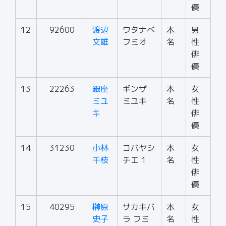
優
12
92600
渡辺
ワタナベ
本
男
文雄
フミオ
名
性
俳
優
13
22263
銀座
ギンザ
本
女
ミユ
ミユキ
名
性
キ
俳
優
14
31230
小林
コバヤシ
本
女
千枝
チエ 1
名
性
俳
優
15
40295
榊原
サカキバ
本
女
史子
ラ フミ
名
性