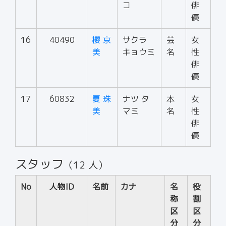
コ
俳
優
16
40490
櫻 京
サクラ
芸
女
美
キョウミ
名
性
俳
優
17
60832
夏 珠
ナツ タ
本
女
美
マミ
名
性
俳
優
スタッフ
（12 人）
No
人物ID
名前
カナ
名
役
称
割
区
区
分
分