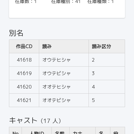
在庫数：
1
在庫種別：
41
在庫種類：
1
別名
作品CD
読み
読み区分
41618
オウテヒシャ
2
41619
オウテビシャ
3
41620
オオテヒシャ
4
41621
オオテビシャ
5
キャスト
（17 人）
No
人物ID
名前
カナ
名
役