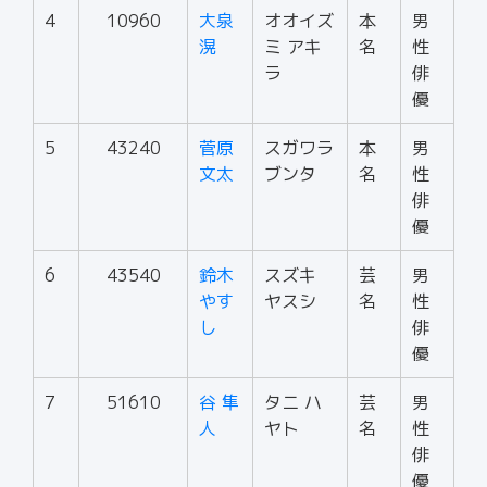
4
10960
大泉
オオイズ
本
男
滉
ミ アキ
名
性
ラ
俳
優
5
43240
菅原
スガワラ
本
男
文太
ブンタ
名
性
俳
優
6
43540
鈴木
スズキ
芸
男
やす
ヤスシ
名
性
し
俳
優
7
51610
谷 隼
タニ ハ
芸
男
人
ヤト
名
性
俳
優