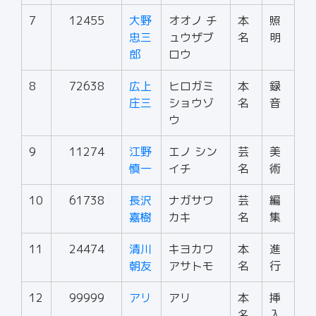
7
12455
大野
オオノ チ
本
照
忠三
ュウザブ
名
明
郎
ロウ
8
72638
広上
ヒロガミ
本
録
庄三
ショウゾ
名
音
ウ
9
11274
江野
エノ シン
芸
美
慎一
イチ
名
術
10
61738
長沢
ナガサワ
芸
編
嘉樹
カキ
名
集
11
24474
清川
キヨカワ
本
進
朝友
アサトモ
名
行
12
99999
アリ
アリ
本
挿
名
入