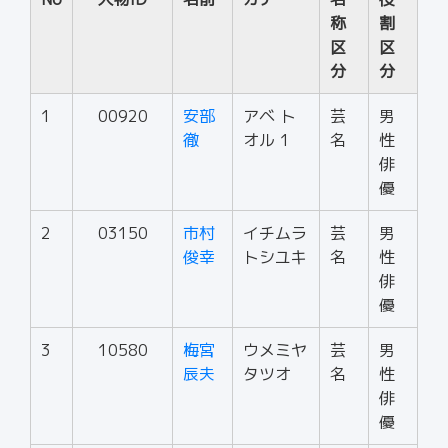
称
割
区
区
分
分
1
00920
安部
アベ ト
芸
男
徹
オル 1
名
性
俳
優
2
03150
市村
イチムラ
芸
男
俊幸
トシユキ
名
性
俳
優
3
10580
梅宮
ウメミヤ
芸
男
辰夫
タツオ
名
性
俳
優