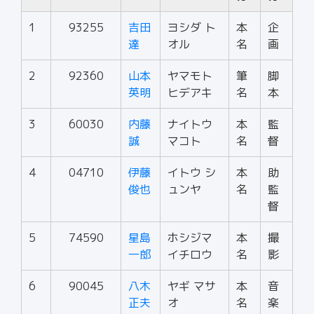
1
93255
吉田
ヨシダ ト
本
企
達
オル
名
画
2
92360
山本
ヤマモト
筆
脚
英明
ヒデアキ
名
本
3
60030
内藤
ナイトウ
本
監
誠
マコト
名
督
4
04710
伊藤
イトウ シ
本
助
俊也
ュンヤ
名
監
督
5
74590
星島
ホシジマ
本
撮
一郎
イチロウ
名
影
6
90045
八木
ヤギ マサ
本
音
正夫
オ
名
楽