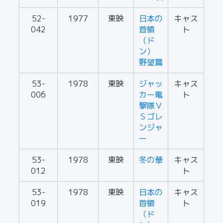
52-
1977
東映
日本の
キャス
042
首領
ト
（ド
ン）
野望篇
53-
1978
東映
ジャッ
キャス
006
カー電
ト
撃隊Ｖ
Ｓゴレ
ンジャ
ー
53-
1978
東映
冬の華
キャス
012
ト
53-
1978
東映
日本の
キャス
019
首領
ト
（ド