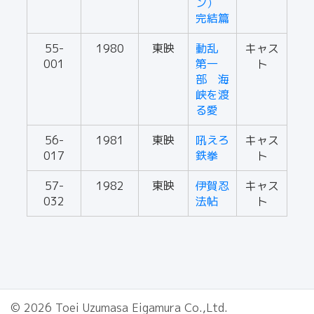
ン）
完結篇
55-
1980
東映
動乱
キャス
001
第一
ト
部 海
峡を渡
る愛
56-
1981
東映
吼えろ
キャス
017
鉄拳
ト
57-
1982
東映
伊賀忍
キャス
032
法帖
ト
© 2026 Toei Uzumasa Eigamura Co.,Ltd.