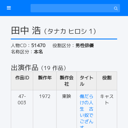
田中 浩
（タナカ ヒロシ 1）
人物CD：
51470
役割区分：
男性俳優
名称区分：
本名
出演作品
（19 作品）
作品ID
製作年
製作会
タイト
役割
社
ル
47-
1972
東映
傷だら
キャス
003
けの人
ト
生 古
い奴で
ござん
す