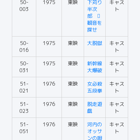
50-
1975
東映
下苅り
キャス
003
半次
ト
郎 
観音を
探せ
50-
1975
東映
大脱獄
キャス
016
ト
50-
1975
東映
新幹線
キャス
031
大爆破
ト
51-
1976
東映
女必殺
キャス
021
五段拳
ト
51-
1976
東映
脱走遊
キャス
023
戯
ト
51-
1976
東映
河内の
キャス
051
オッサ
ト
ンの唄