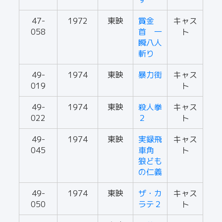
47-
1972
東映
賞金
キャス
058
首 一
ト
瞬八人
斬り
49-
1974
東映
暴力街
キャス
019
ト
49-
1974
東映
殺人拳
キャス
022
２
ト
49-
1974
東映
実録飛
キャス
045
車角
ト
狼ども
の仁義
49-
1974
東映
ザ・カ
キャス
050
ラテ２
ト