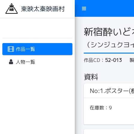
東映太秦映画村
新宿酔いど
（シンジュクヨ
作品一覧
作品CD：
52-013
人物一覧
資料
No:1.ポスター(標
在庫数：
9