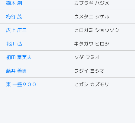
鏑木 創
カブラギ ハジメ
梅谷 茂
ウメタニ シゲル
広上 庄三
ヒロガミ ショウゾウ
北川 弘
キタガワ ヒロシ
祖田 冨美夫
ソダ フミオ
藤井 善男
フジイ ヨシオ
東 一盛９００
ヒガシ カズモリ
igamura Co.,Ltd.