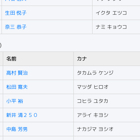
生田 悦子
イクタ エツコ
奈三 恭子
ナミ キョウコ
人）
名前
カナ
高村 賢治
タカムラ ケンジ
松田 寛夫
マツダ ヒロオ
小平 裕
コヒラ ユタカ
新井 清２５０
アライ キヨシ
中島 芳男
ナカジマ ヨシオ