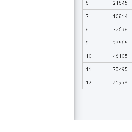
6
21645
7
10814
8
72638
9
23565
10
46105
11
73495
12
7193A
© 2026 Toei Uzumasa E