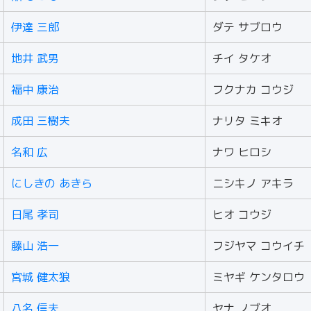
伊達 三郎
ダテ サブロウ
地井 武男
チイ タケオ
福中 康治
フクナカ コウジ
成田 三樹夫
ナリタ ミキオ
名和 広
ナワ ヒロシ
にしきの あきら
ニシキノ アキラ
日尾 孝司
ヒオ コウジ
藤山 浩一
フジヤマ コウイチ
宮城 健太狼
ミヤギ ケンタロウ
八名 信夫
ヤナ ノブオ