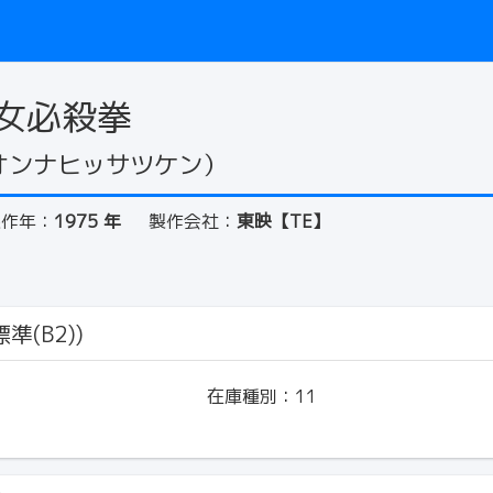
女必殺拳
オンナヒッサツケン）
製作年：
1975 年
製作会社：
東映【TE】
準(B2))
在庫種別：
11