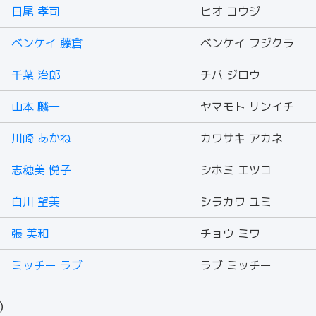
日尾 孝司
ヒオ コウジ
ベンケイ 藤倉
ベンケイ フジクラ
千葉 治郎
チバ ジロウ
山本 麟一
ヤマモト リンイチ
川崎 あかね
カワサキ アカネ
志穂美 悦子
シホミ エツコ
白川 望美
シラカワ ユミ
張 美和
チョウ ミワ
ミッチー ラブ
ラブ ミッチー
人）