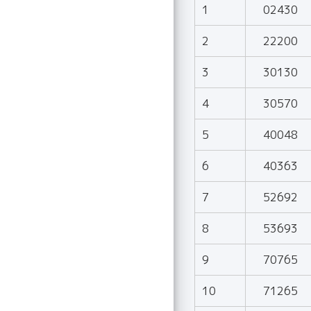
1
02430
2
22200
3
30130
4
30570
5
40048
6
40363
7
52692
8
53693
9
70765
10
71265