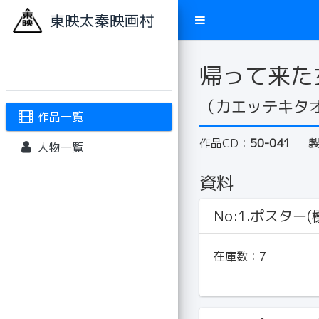
東映太秦映画村
帰って来た
（カエッテキタ
作品一覧
作品CD：
50-041
人物一覧
資料
No:1.ポスター(標
在庫数：
7