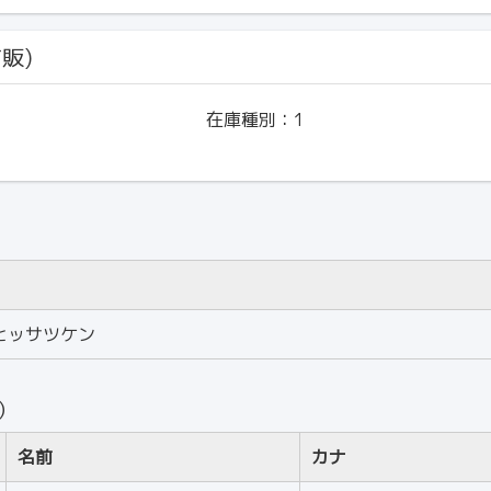
市販)
在庫種別：
1
ヒッサツケン
人）
名前
カナ