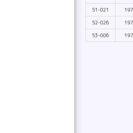
51-021
19
52-026
19
53-006
19