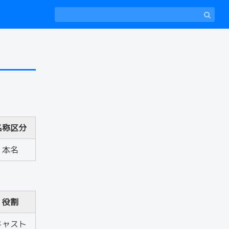
名称区分
本名
役割
キャスト