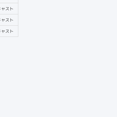
キャスト
キャスト
キャスト