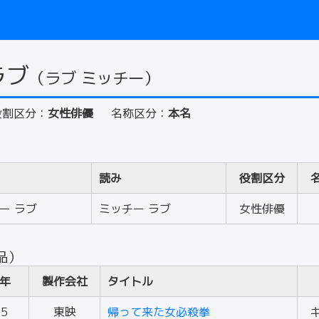
ラブ
（ラブ ミッチー）
役割区分：
女性俳優
名称区分：
本名
読み
役割区分
ー ラブ
ミッチー ラブ
女性俳優
品）
年
製作会社
タイトル
75
東映
帰って来た女必殺拳