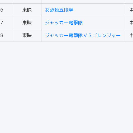
76
東映
女必殺五段拳
77
東映
ジャッカー電撃隊
78
東映
ジャッカー電撃隊ＶＳゴレンジャー