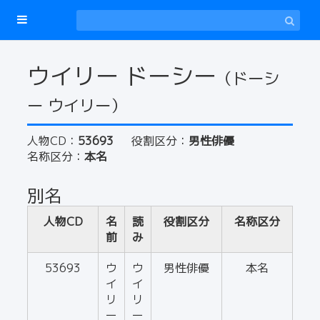
ウイリー ドーシー
（ドーシ
ー ウイリー）
人物CD：
53693
役割区分：
男性俳優
名称区分：
本名
別名
人物CD
名
読
役割区分
名称区分
前
み
53693
ウ
ウ
男性俳優
本名
イ
イ
リ
リ
ー
ー