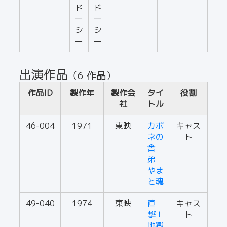
ド
ド
ー
ー
シ
シ
ー
ー
出演作品
（6 作品）
作品ID
製作年
製作会
タイ
役割
社
トル
46-004
1971
東映
カポ
キャス
ネの
ト
舎
弟
やま
と魂
49-040
1974
東映
直
キャス
撃！
ト
地獄