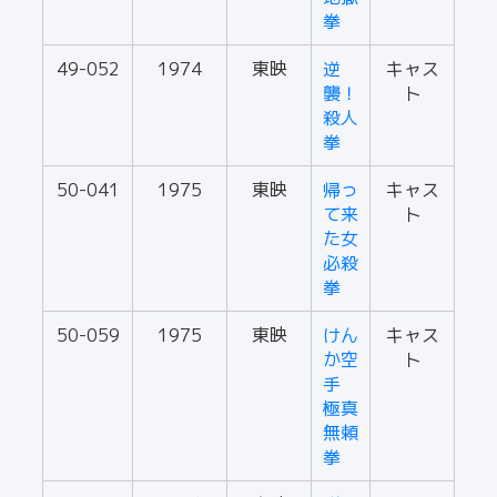
拳
49-052
1974
東映
逆
キャス
襲！
ト
殺人
拳
50-041
1975
東映
帰っ
キャス
て来
ト
た女
必殺
拳
50-059
1975
東映
けん
キャス
か空
ト
手
極真
無頼
拳