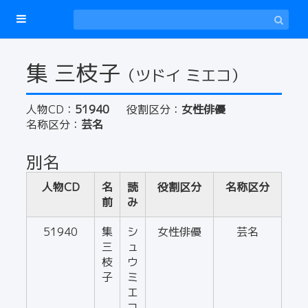
集 三枝子
（ツドイ ミエコ）
人物CD：
51940
役割区分：
女性俳優
名称区分：
芸名
別名
人物CD
名
読
役割区分
名称区分
前
み
51940
集
シ
女性俳優
芸名
三
ュ
枝
ウ
子
ミ
エ
コ