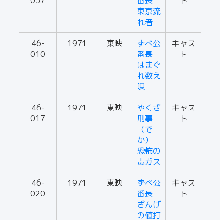
057
番長
ト
東京流
れ者
46-
1971
東映
ずべ公
キャス
010
番長
ト
はまぐ
れ数え
唄
46-
1971
東映
やくざ
キャス
017
刑事
ト
（で
か）
恐怖の
毒ガス
46-
1971
東映
ずべ公
キャス
020
番長
ト
ざんげ
の値打