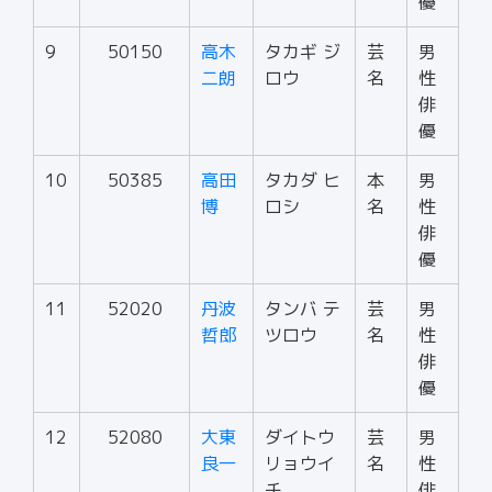
優
9
50150
高木
タカギ ジ
芸
男
二朗
ロウ
名
性
俳
優
10
50385
高田
タカダ ヒ
本
男
博
ロシ
名
性
俳
優
11
52020
丹波
タンバ テ
芸
男
哲郎
ツロウ
名
性
俳
優
12
52080
大東
ダイトウ
芸
男
良一
リョウイ
名
性
チ
俳