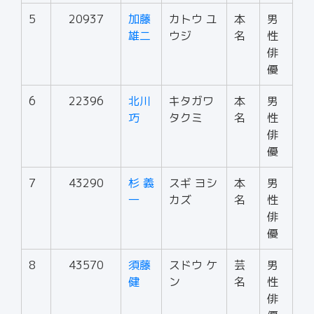
5
20937
加藤
カトウ ユ
本
男
雄二
ウジ
名
性
俳
優
6
22396
北川
キタガワ
本
男
巧
タクミ
名
性
俳
優
7
43290
杉 義
スギ ヨシ
本
男
一
カズ
名
性
俳
優
8
43570
須藤
スドウ ケ
芸
男
健
ン
名
性
俳