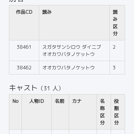
作品CD
読み
読
み
区
分
38461
スガタサンシロウ ダイニブ
2
オオカワバタノケットウ
38462
オオカワバタノケットウ
3
キャスト
（31 人）
No
人物ID
名前
カナ
名
役
称
割
区
区
分
分