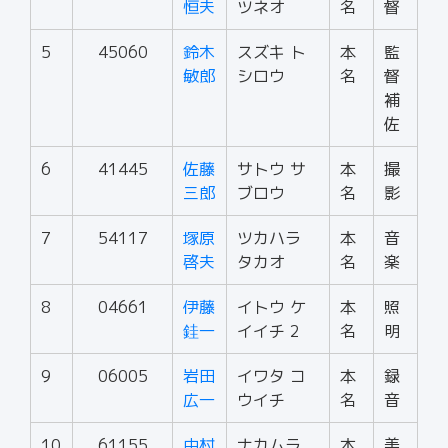
恒夫
ツネオ
名
督
5
45060
鈴木
スズキ ト
本
監
敏郎
シロウ
名
督
補
佐
6
41445
佐藤
サトウ サ
本
撮
三郎
ブロウ
名
影
7
54117
塚原
ツカハラ
本
音
啓夫
タカオ
名
楽
8
04661
伊藤
イトウ ケ
本
照
銈一
イイチ 2
名
明
9
06005
岩田
イワタ コ
本
録
広一
ウイチ
名
音
10
61155
中村
ナカムラ
本
美