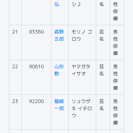
弘
シ 2
名
性
俳
優
21
83360
森野
モリノ ゴ
芸
男
五郎
ロウ
名
性
俳
優
22
90610
山形
ヤマガタ
芸
男
勲
イサオ
名
性
俳
優
23
92200
龍崎
リュウザ
芸
男
一郎
キ イチロ
名
性
ウ
俳
優