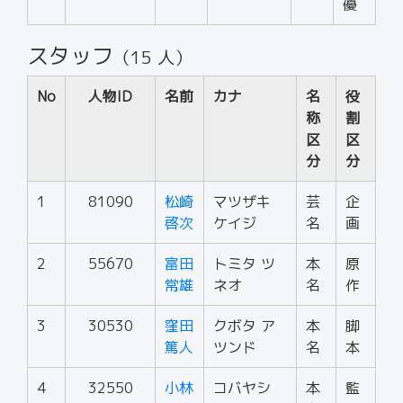
優
スタッフ
（15 人）
No
人物ID
名前
カナ
名
役
称
割
区
区
分
分
1
81090
松崎
マツザキ
芸
企
啓次
ケイジ
名
画
2
55670
富田
トミタ ツ
本
原
常雄
ネオ
名
作
3
30530
窪田
クボタ ア
本
脚
篤人
ツンド
名
本
4
32550
小林
コバヤシ
本
監