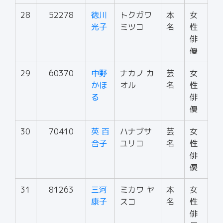
28
52278
徳川
トクガワ
本
女
光子
ミツコ
名
性
俳
優
29
60370
中野
ナカノ カ
芸
女
かほ
オル
名
性
る
俳
優
30
70410
英 百
ハナブサ
芸
女
合子
ユリコ
名
性
俳
優
31
81263
三河
ミカワ ヤ
本
女
康子
スコ
名
性
俳