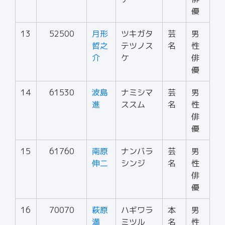
優
13
52500
月形
ツキガタ
芸
男
哲之
テツノス
名
性
介
ケ
俳
優
14
61530
波島
ナミシマ
芸
男
進
ススム
名
性
俳
優
15
61760
南原
ナンバラ
芸
男
伸二
シンジ
名
性
俳
優
16
70070
萩原
ハギワラ
本
男
満
ミツル
名
性