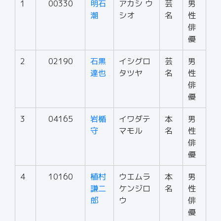
1
00330
明石
アカシ ウ
芸
男
潮
シオ
名
性
俳
優
2
02190
石黒
イシグロ
芸
男
達也
タツヤ
名
性
俳
優
3
04165
岩楯
イワダテ
本
男
守
マモル
名
性
俳
優
4
10160
植村
ウエムラ
本
男
謙二
ケンジロ
名
性
郎
ウ
俳
優