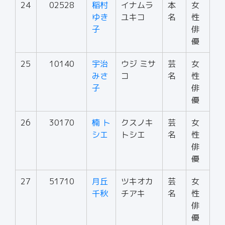
24
02528
稲村
イナムラ
本
女
ゆき
ユキコ
名
性
子
俳
優
25
10140
宇治
ウジ ミサ
芸
女
みさ
コ
名
性
子
俳
優
26
30170
楠 ト
クスノキ
芸
女
シエ
トシエ
名
性
俳
優
27
51710
月丘
ツキオカ
芸
女
千秋
チアキ
名
性
俳
優