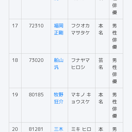
俳
優
17
72310
福岡
フクオカ
本
男
正剛
マサタケ
名
性
俳
優
18
73020
船山
フナヤマ
芸
男
汎
ヒロシ
名
性
俳
優
19
80185
牧野
マキノ キ
本
男
狂介
ョウスケ
名
性
俳
優
20
81281
三木
ミキ ヒロ
本
男