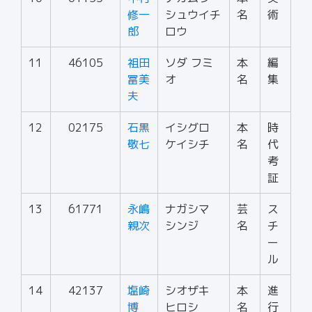
修一
シュウイチ
名
術
郎
ロウ
11
46105
祖田
ソダ フミ
本
編
冨美
オ
名
集
夫
12
02175
石黒
イシグロ
本
時
敬七
ケイシチ
名
代
考
証
13
61771
永嶋
ナガシマ
芸
ス
親次
シンジ
名
チ
ー
ル
14
42137
塩崎
シオザキ
本
進
博
ヒロシ
名
行