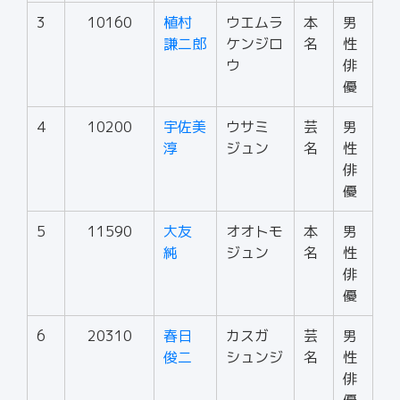
3
10160
植村
ウエムラ
本
男
謙二郎
ケンジロ
名
性
ウ
俳
優
4
10200
宇佐美
ウサミ
芸
男
淳
ジュン
名
性
俳
優
5
11590
大友
オオトモ
本
男
純
ジュン
名
性
俳
優
6
20310
春日
カスガ
芸
男
俊二
シュンジ
名
性
俳