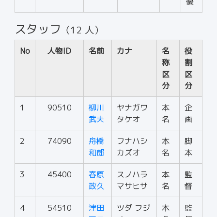
優
スタッフ
（12 人）
No
人物ID
名前
カナ
名
役
称
割
区
区
分
分
1
90510
柳川
ヤナガワ
本
企
武夫
タケオ
名
画
2
74090
舟橋
フナハシ
本
脚
和郎
カズオ
名
本
3
45400
春原
スノハラ
本
監
政久
マサヒサ
名
督
4
54510
津田
ツダ フジ
本
監