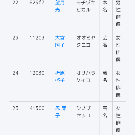
22
82967
望月
モチヅキ
本
男
光
ヒカル
名
性
俳
優
23
11203
大宮
オオミヤ
芸
女
国子
クニコ
名
性
俳
優
24
12030
折原
オリハラ
芸
女
啓子
ケイコ
名
性
俳
優
25
41300
忍 節
シノブ
芸
女
子
セツコ
名
性
俳
優