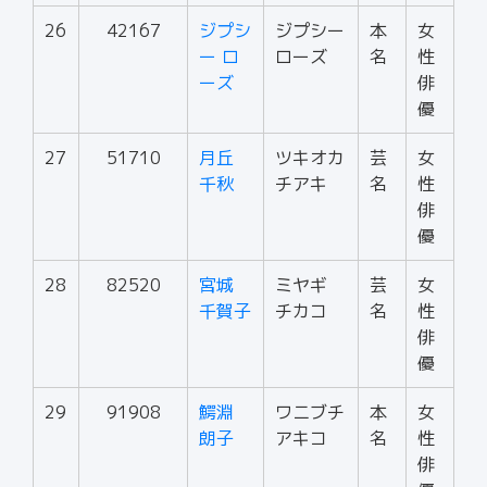
26
42167
ジプシ
ジプシー
本
女
ー ロ
ローズ
名
性
ーズ
俳
優
27
51710
月丘
ツキオカ
芸
女
千秋
チアキ
名
性
俳
優
28
82520
宮城
ミヤギ
芸
女
千賀子
チカコ
名
性
俳
優
29
91908
鰐淵
ワニブチ
本
女
朗子
アキコ
名
性
俳