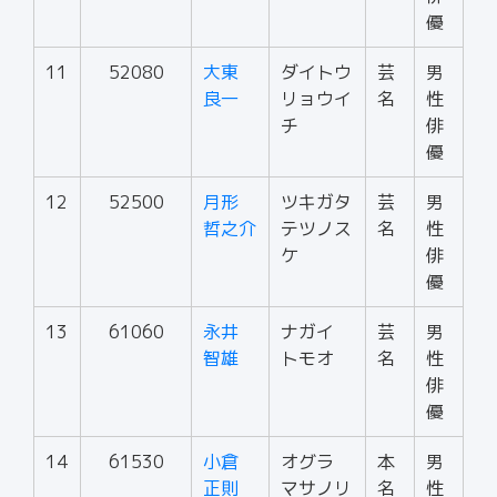
優
11
52080
大東
ダイトウ
芸
男
良一
リョウイ
名
性
チ
俳
優
12
52500
月形
ツキガタ
芸
男
哲之介
テツノス
名
性
ケ
俳
優
13
61060
永井
ナガイ
芸
男
智雄
トモオ
名
性
俳
優
14
61530
小倉
オグラ
本
男
正則
マサノリ
名
性