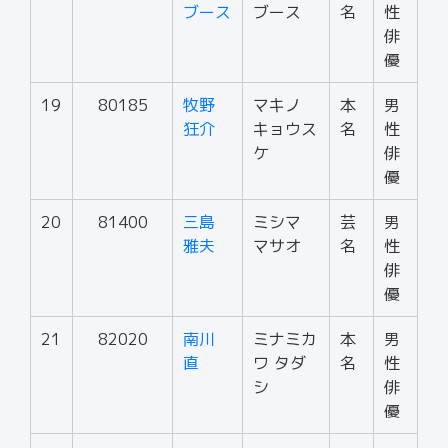
ブース
ブース
名
性
俳
優
19
80185
牧野
マキノ
本
男
狂介
キョウス
名
性
ケ
俳
優
20
81400
三島
ミシマ
芸
男
雅夫
マサオ
名
性
俳
優
21
82020
南川
ミナミカ
本
男
直
ワ タダ
名
性
シ
俳
優