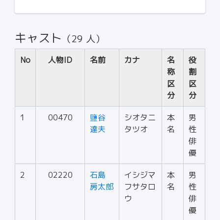
キャスト
（29 人）
No
人物ID
名前
カナ
名
役
称
割
区
区
分
分
1
00470
鹽谷
シオタニ
本
男
達夫
タツオ
名
性
俳
優
2
02220
石島
イシジマ
本
男
房太郎
フサタロ
名
性
ウ
俳
優