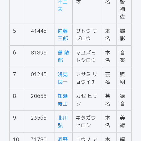
不二
オ
名
督
夫
補
佐
5
41445
佐藤
サトウ サ
本
撮
三郎
ブロウ
名
影
6
81895
黛 敏
マユズミ
本
音
郎
トシロウ
名
楽
7
01245
浅見
アサミ リ
芸
照
良一
ョウイチ
名
明
8
20655
加瀬
カセ ヒサ
芸
録
寿士
シ
名
音
9
23565
北川
キタガワ
本
美
弘
ヒロシ
名
術
10
31780
河野
コウノ ア
本
編