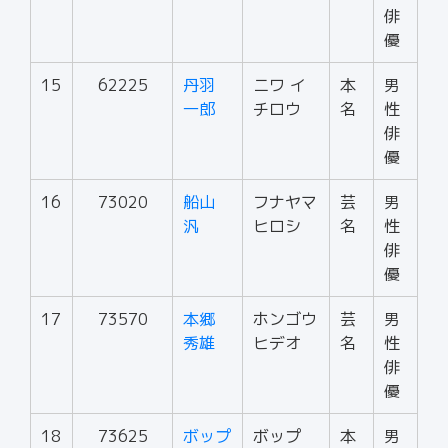
俳
優
15
62225
丹羽
ニワ イ
本
男
一郎
チロウ
名
性
俳
優
16
73020
船山
フナヤマ
芸
男
汎
ヒロシ
名
性
俳
優
17
73570
本郷
ホンゴウ
芸
男
秀雄
ヒデオ
名
性
俳
優
18
73625
ボップ
ボップ
本
男