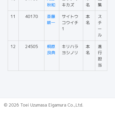
秋和
キカズ
名
集
11
40170
斎藤
サイトウ
本
ス
耕一
コウイチ
名
チ
1
ー
ル
12
24505
桐原
キリハラ
本
進
良典
ヨシノリ
名
行
担
当
© 2026 Toei Uzumasa Eigamura Co.,Ltd.