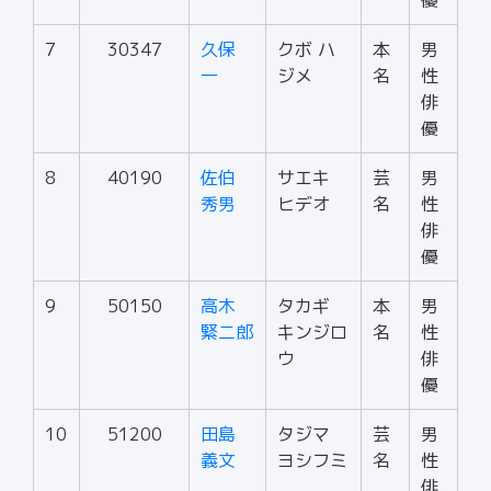
優
7
30347
久保
クボ ハ
本
男
一
ジメ
名
性
俳
優
8
40190
佐伯
サエキ
芸
男
秀男
ヒデオ
名
性
俳
優
9
50150
高木
タカギ
本
男
緊二郎
キンジロ
名
性
ウ
俳
優
10
51200
田島
タジマ
芸
男
義文
ヨシフミ
名
性
俳