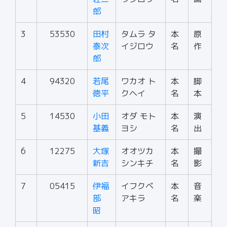
郎
3
53530
田村
タムラ タ
本
原
泰次
イジロウ
名
作
郎
4
94320
若尾
ワカオ ト
本
脚
徳平
クヘイ
名
本
5
14530
小田
オダ モト
本
演
基義
ヨシ
名
出
6
12275
大塚
オオツカ
本
撮
新吉
シンキチ
名
影
7
05415
伊福
イフクベ
本
音
部
アキラ
名
楽
昭