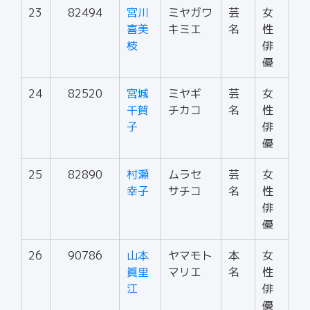
23
82494
宮川
ミヤガワ
芸
女
喜美
キミエ
名
性
枝
俳
優
24
82520
宮城
ミヤギ
芸
女
千賀
チカコ
名
性
子
俳
優
25
82890
村瀬
ムラセ
芸
女
幸子
サチコ
名
性
俳
優
26
90786
山本
ヤマモト
本
女
眞里
マリエ
名
性
江
俳
優