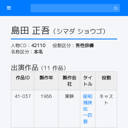
島田 正吾
（シマダ ショウゴ）
人物CD：
42110
役割区分：
男性俳優
名称区分：
本名
出演作品
（11 作品）
作品ID
製作年
製作会
タイ
役割
社
トル
41-037
1966
東映
昭和
キャス
残侠
ト
伝
一匹
狼