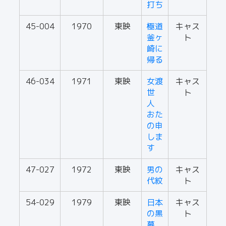
打ち
45-004
1970
東映
極道
キャス
釜ヶ
ト
崎に
帰る
46-034
1971
東映
女渡
キャス
世
ト
人
おた
の申
しま
す
47-027
1972
東映
男の
キャス
代紋
ト
54-029
1979
東映
日本
キャス
の黒
ト
幕