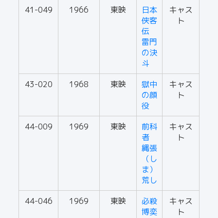
41-049
1966
東映
日本
キャス
侠客
ト
伝
雷門
の決
斗
43-020
1968
東映
獄中
キャス
の顔
ト
役
44-009
1969
東映
前科
キャス
者
ト
縄張
（し
ま）
荒し
44-046
1969
東映
必殺
キャス
博奕
ト