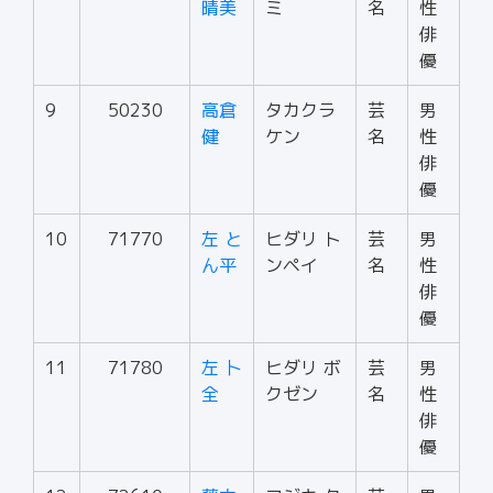
晴美
ミ
名
性
俳
優
9
50230
高倉
タカクラ
芸
男
健
ケン
名
性
俳
優
10
71770
左 と
ヒダリ ト
芸
男
ん平
ンペイ
名
性
俳
優
11
71780
左 卜
ヒダリ ボ
芸
男
全
クゼン
名
性
俳
優