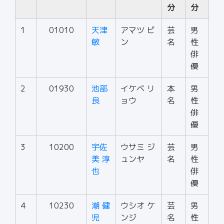
分
分
1
01010
天津
アマツ ビ
芸
男
敏
ン
名
性
俳
優
2
01930
池部
イケベ リ
本
男
良
ョウ
名
性
俳
優
3
10200
宇佐
ウサミ ジ
芸
男
美 淳
ュンヤ
名
性
也
俳
優
4
10230
潮 健
ウシオ ケ
芸
男
児
ンジ
名
性