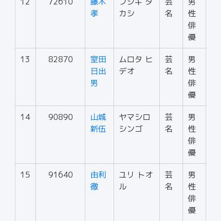
12
72610
藤木
フジキ タ
芸
男
孝
カシ
名
性
俳
優
13
82870
室田
ムロタ ヒ
芸
男
日出
デオ
名
性
男
俳
優
14
90890
山城
ヤマシロ
芸
男
新伍
シンゴ
名
性
俳
優
15
91640
由利
ユリ トオ
芸
男
徹
ル
名
性
俳
優