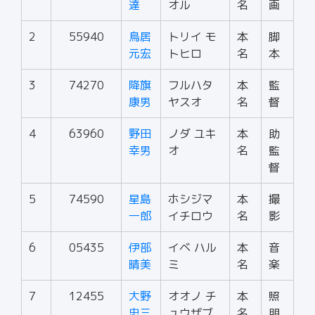
達
オル
名
画
2
55940
鳥居
トリイ モ
本
脚
元宏
トヒロ
名
本
3
74270
降旗
フルハタ
本
監
康男
ヤスオ
名
督
4
63960
野田
ノダ ユキ
本
助
幸男
オ
名
監
督
5
74590
星島
ホシジマ
本
撮
一郎
イチロウ
名
影
6
05435
伊部
イベ ハル
本
音
晴美
ミ
名
楽
7
12455
大野
オオノ チ
本
照
忠三
ュウザブ
名
明