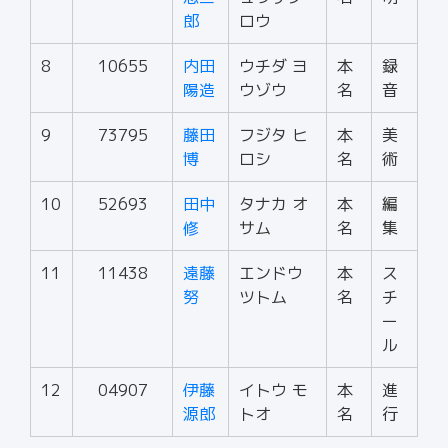
郎
ロウ
8
10655
内田
ウチダ ヨ
本
録
陽造
ウゾウ
名
音
9
73795
藤田
フジタ ヒ
本
美
博
ロシ
名
術
10
52693
田中
タナカ オ
本
編
修
サム
名
集
11
11438
遠藤
エンドウ
本
ス
努
ツトム
名
チ
ー
ル
12
04907
伊藤
イトウ モ
本
進
源郎
トオ
名
行