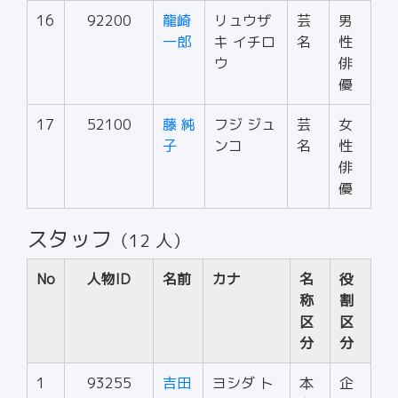
16
92200
龍崎
リュウザ
芸
男
一郎
キ イチロ
名
性
ウ
俳
優
17
52100
藤 純
フジ ジュ
芸
女
子
ンコ
名
性
俳
優
スタッフ
（12 人）
No
人物ID
名前
カナ
名
役
称
割
区
区
分
分
1
93255
吉田
ヨシダ ト
本
企