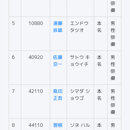
俳
優
5
10880
遠藤
エンドウ
本
男
辰雄
タツオ
名
性
俳
優
6
40920
佐藤
サトウ キ
本
男
京一
ョウイチ
名
性
俳
優
7
42110
島田
シマダ シ
本
男
正吾
ョウゴ
名
性
俳
優
8
44110
曽根
ソネ ハル
本
男