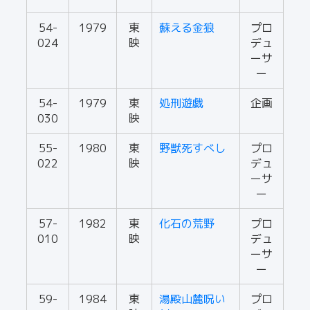
54-
1979
東
蘇える金狼
プロ
024
映
デュ
ーサ
ー
54-
1979
東
処刑遊戯
企画
030
映
55-
1980
東
野獣死すべし
プロ
022
映
デュ
ーサ
ー
57-
1982
東
化石の荒野
プロ
010
映
デュ
ーサ
ー
59-
1984
東
湯殿山麓呪い
プロ