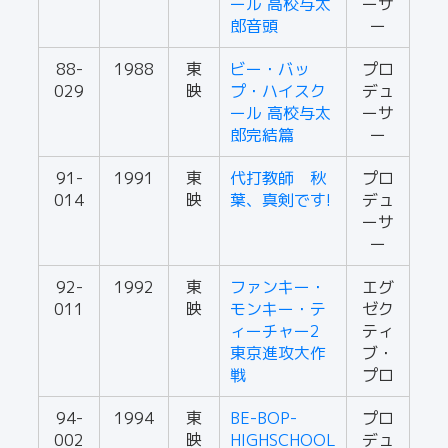
ール 高校与太
ーサ
郎音頭
ー
88-
1988
東
ビー・バッ
プロ
029
映
プ・ハイスク
デュ
ール 高校与太
ーサ
郎完結篇
ー
91-
1991
東
代打教師 秋
プロ
014
映
葉、真剣です!
デュ
ーサ
ー
92-
1992
東
ファンキー・
エグ
011
映
モンキー・テ
ゼク
ィーチャー2
ティ
東京進攻大作
ブ・
戦
プロ
94-
1994
東
BE-BOP-
プロ
002
映
HIGHSCHOOL
デュ