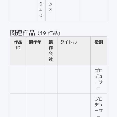
０
ツ
４
オ
０
関連作品
（19 作品）
作品
製作年
製
タイトル
役割
ID
作
会
社
プロ
デュ
ーサ
ー
プロ
デュ
ーサ
ー