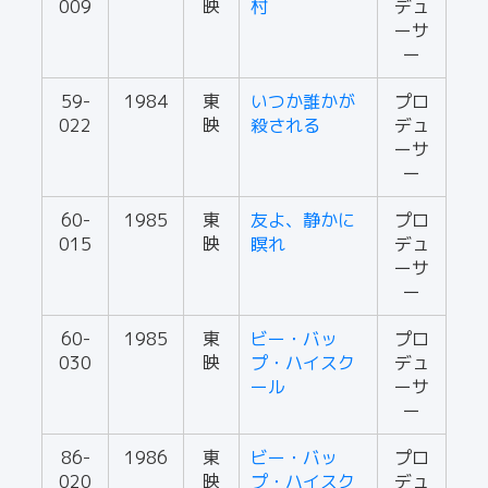
009
映
村
デュ
ーサ
ー
59-
1984
東
いつか誰かが
プロ
022
映
殺される
デュ
ーサ
ー
60-
1985
東
友よ、静かに
プロ
015
映
瞑れ
デュ
ーサ
ー
60-
1985
東
ビー・バッ
プロ
030
映
プ・ハイスク
デュ
ール
ーサ
ー
86-
1986
東
ビー・バッ
プロ
020
映
プ・ハイスク
デュ