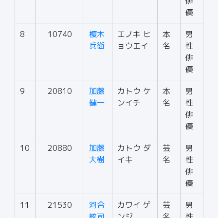
俳
優
8
10740
榎木
エノキ ヒ
本
男
兵衛
ョウエイ
名
性
俳
優
9
20810
加藤
カトウ ケ
本
男
健一
ンイチ
名
性
俳
優
10
20880
加藤
カトウ ダ
芸
男
大樹
イキ
名
性
俳
優
11
21530
河合
カワイ ゲ
芸
男
絃司
ンジ
名
性