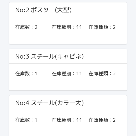
No:2.ポスター(大型)
在庫数：
2
在庫種別：
11
在庫種類：
2
No:3.スチール(キャビネ)
在庫数：
1
在庫種別：
11
在庫種類：
2
No:4.スチール(カラー大)
在庫数：
1
在庫種別：
11
在庫種類：
2