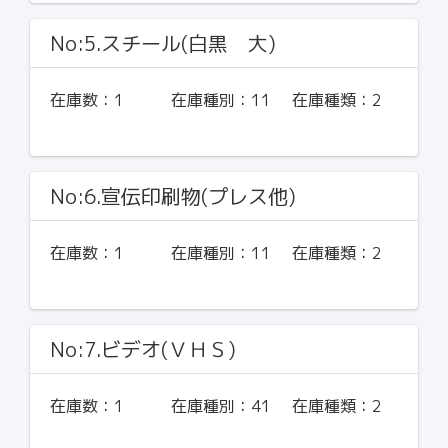
No:5.スチール(白黒 大)
在庫数：
1
在庫種別：
11
在庫種類：
2
No:6.宣伝印刷物(プレス他)
在庫数：
1
在庫種別：
11
在庫種類：
2
No:7.ビデオ(ＶＨＳ)
在庫数：
1
在庫種別：
41
在庫種類：
2