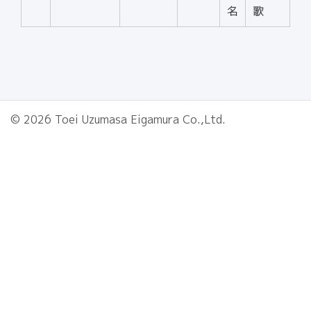
名
歌
© 2026 Toei Uzumasa Eigamura Co.,Ltd.