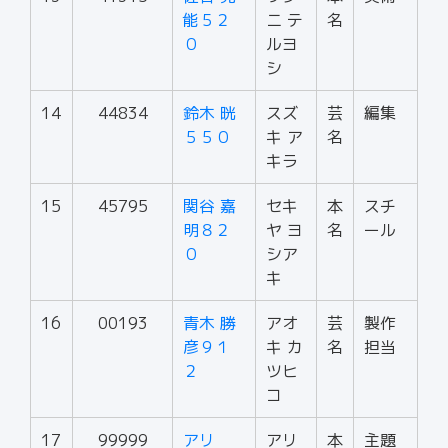
能５２
ニ テ
名
０
ルヨ
シ
14
44834
鈴木 晄
スズ
芸
編集
５５０
キ ア
名
キラ
15
45795
関谷 嘉
セキ
本
スチ
明８２
ヤ ヨ
名
ール
０
シア
キ
16
00193
青木 勝
アオ
芸
製作
彦９１
キ カ
名
担当
２
ツヒ
コ
17
99999
アリ
アリ
本
主題