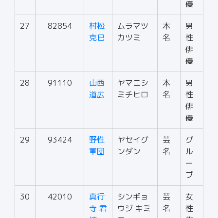
優
27
82854
村松
ムラマツ
本
男
克巳
カツミ
名
性
俳
優
28
91110
山西
ヤマニシ
本
男
道広
ミチヒロ
名
性
俳
優
29
93424
野性
ヤセイグ
芸
グ
軍団
ンダン
名
ル
ー
プ
30
42010
真行
シンギョ
芸
女
寺 君
ウジ キミ
名
性