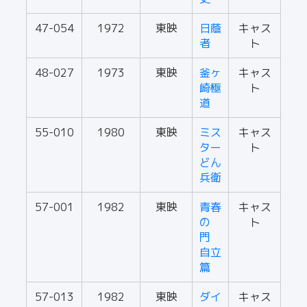
47-054
1972
東映
日蔭
キャス
者
ト
48-027
1973
東映
釜ヶ
キャス
崎極
ト
道
55-010
1980
東映
ミス
キャス
ター
ト
どん
兵衛
57-001
1982
東映
青春
キャス
の
ト
門
自立
篇
57-013
1982
東映
ダイ
キャス