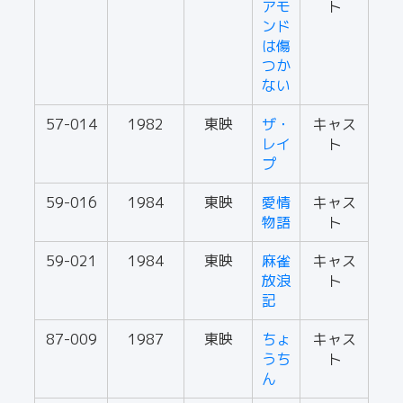
アモ
ト
ンド
は傷
つか
ない
57-014
1982
東映
ザ・
キャス
レイ
ト
プ
59-016
1984
東映
愛情
キャス
物語
ト
59-021
1984
東映
麻雀
キャス
放浪
ト
記
87-009
1987
東映
ちょ
キャス
うち
ト
ん