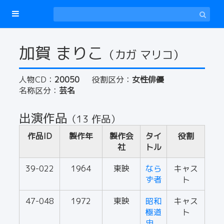
加賀 まりこ
（カガ マリコ）
人物CD：
20050
役割区分：
女性俳優
名称区分：
芸名
出演作品
（13 作品）
作品ID
製作年
製作会
タイ
役割
社
トル
39-022
1964
東映
なら
キャス
ず者
ト
47-048
1972
東映
昭和
キャス
極道
ト
史