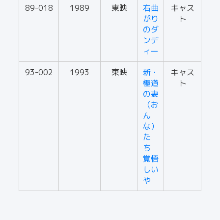
89-018
1989
東映
右曲
キャス
がり
ト
のダ
ンデ
ィー
93-002
1993
東映
新・
キャス
極道
ト
の妻
（お
ん
な）
た
ち
覚悟
しい
や