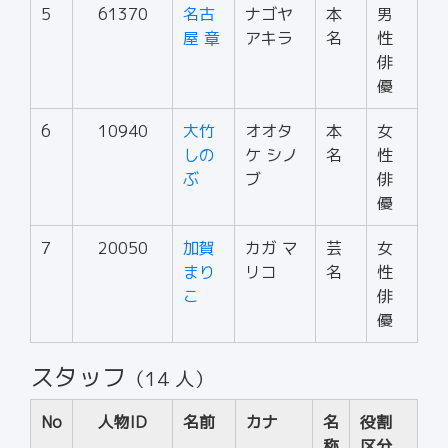
5
61370
名古
ナゴヤ
本
男
屋 章
アキラ
名
性
俳
優
6
10940
大竹
オオタ
本
女
しの
ケ シノ
名
性
ぶ
ブ
俳
優
7
20050
加賀
カガ マ
芸
女
まり
リコ
名
性
こ
俳
優
スタッフ
（14 人）
No
人物ID
名前
カナ
名
役割
称
区分