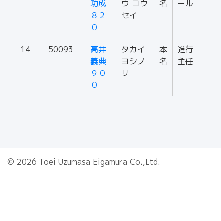
功成
ウ コウ
名
ール
８２
セイ
０
14
50093
高井
タカイ
本
進行
義典
ヨシノ
名
主任
９０
リ
０
© 2026 Toei Uzumasa Eigamura Co.,Ltd.