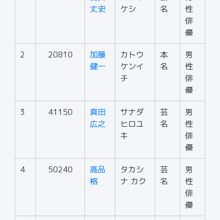
丈史
ケシ
名
性
俳
優
2
20810
加藤
カトウ
本
男
健一
ケンイ
名
性
チ
俳
優
3
41150
真田
サナダ
芸
男
広之
ヒロユ
名
性
キ
俳
優
4
50240
高品
タカシ
芸
男
格
ナ カク
名
性
俳
優