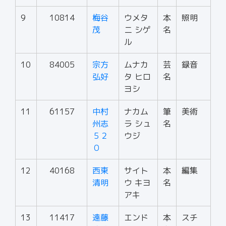
9
10814
梅谷
ウメタ
本
照明
茂
ニ シゲ
名
ル
10
84005
宗方
ムナカ
芸
録音
弘好
タ ヒロ
名
ヨシ
11
61157
中村
ナカム
筆
美術
州志
ラ シュ
名
５２
ウジ
０
12
40168
西東
サイト
本
編集
清明
ウ キヨ
名
アキ
13
11417
遠藤
エンド
本
スチ