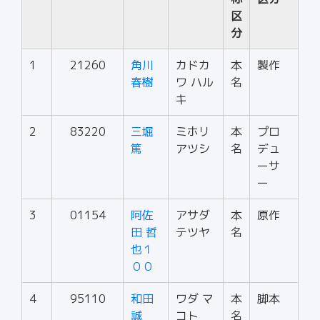
区
分
1
21260
角川
カドカ
本
製作
春樹
ワ ハル
名
キ
2
83220
三堀
ミホリ
本
プロ
篤
アツシ
名
デュ
ーサ
ー
3
01154
阿佐
アサダ
本
原作
田 哲
テツヤ
名
也１
００
4
95110
和田
ワダ マ
本
脚本
誠
コト
名