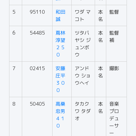
5
95110
和田
ワダ マ
本
監督
誠
コト
名
6
54485
蔦林
ツタバ
本
監督
淳望
ヤシ ジ
名
補
２５
ュンボ
０
ウ
7
02415
安藤
アンド
本
撮影
庄平
ウ ショ
名
３０
ウヘイ
０
8
50405
高桑
タカク
本
音楽
忠男
ワ タダ
名
プロ
４１
オ
デュ
０
ーサ
ー