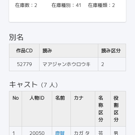
在庫数：
2
在庫種別：
41
在庫種類：
2
別名
作品CD
読み
読み区分
52779
マアジャンホウロウキ
2
キャスト
（7 人）
No
人物ID
名前
カナ
名
役
称
割
区
区
分
分
1
20050
鹿賀
カガ タ
芸
男