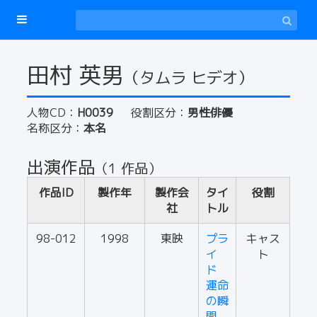
田村 英男
（タムラ ヒデオ）
人物CD：
H0039
役割区分：
男性俳優
名称区分：
本名
出演作品
（1 作品）
作品ID
製作年
製作会
タイ
役割
社
トル
98-012
1998
東映
プラ
キャス
イ
ト
ド
運命
の瞬
間