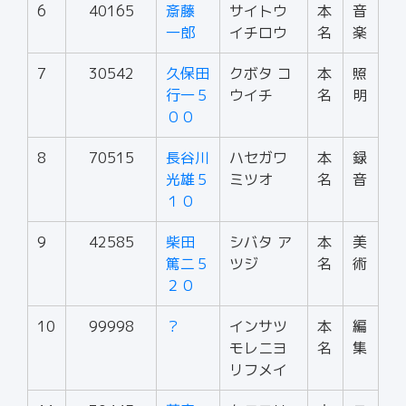
6
40165
斎藤
サイトウ
本
音
一郎
イチロウ
名
楽
7
30542
久保田
クボタ コ
本
照
行一５
ウイチ
名
明
００
8
70515
長谷川
ハセガワ
本
録
光雄５
ミツオ
名
音
１０
9
42585
柴田
シバタ ア
本
美
篤二５
ツジ
名
術
２０
10
99998
？
インサツ
本
編
モレニヨ
名
集
リフメイ