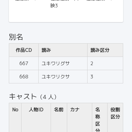
映3
別名
作品CD
読み
読み区分
667
ユキワリグサ
2
668
ユキワリクサ
3
キャスト
（4 人）
No
人物ID
名前
カナ
名
役割
称
区分
区
分