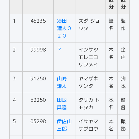
分
分
1
45235
須田
スダ ショ
筆
製
鐘太０
ウタ
名
作
２０
2
99998
？
インサツ
本
企
モレニヨ
名
画
リフメイ
3
91250
山崎
ヤマザキ
本
脚
謙太
ケンタ
名
本
4
52250
田坂
タサカ ト
本
監
具隆
モタカ
名
督
5
03298
伊佐山
イサヤマ
本
撮
三郎
サブロウ
名
影