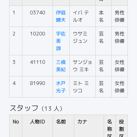
1
03740
伊庭
イバ テ
本
男性
輝夫
ルオ
名
俳優
2
10200
宇佐
ウサミ
芸
男性
美
ジュン
名
俳優
諄
3
41110
三條
サンジョ
芸
女性
美紀
ウ ミキ
名
俳優
4
81990
水戸
ミト ミ
芸
女性
光子
ツコ
名
俳優
スタッフ
（13 人）
No
人物ID
名前
カナ
名
役
称
割
区
区