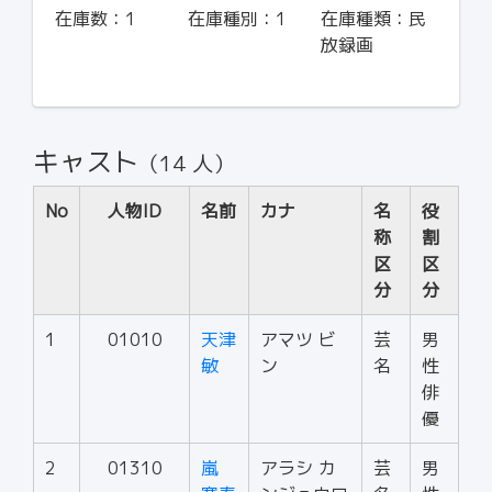
在庫数：
1
在庫種別：
1
在庫種類：
民
放録画
キャスト
（14 人）
No
人物ID
名前
カナ
名
役
称
割
区
区
分
分
1
01010
天津
アマツ ビ
芸
男
敏
ン
名
性
俳
優
2
01310
嵐
アラシ カ
芸
男