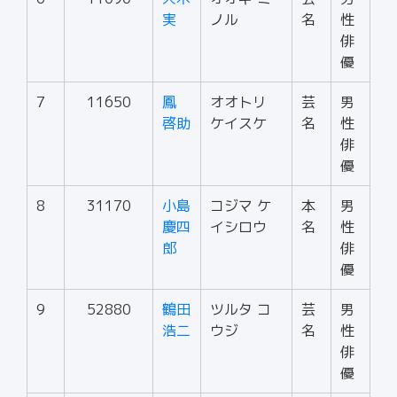
実
ノル
名
性
俳
優
7
11650
鳳
オオトリ
芸
男
啓助
ケイスケ
名
性
俳
優
8
31170
小島
コジマ ケ
本
男
慶四
イシロウ
名
性
郎
俳
優
9
52880
鶴田
ツルタ コ
芸
男
浩二
ウジ
名
性
俳
優