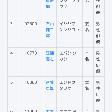
寛寿
ンジュウロ
名
性
郎
ウ 2
俳
優
3
02500
石山
イシヤマ
芸
男
健二
ケンジロウ
名
性
郎
俳
優
4
10770
江幡
エバタ タ
本
男
高志
カシ
名
性
俳
優
5
10880
遠藤
エンドウ
本
男
辰雄
タツオ
名
性
俳
優
6
11090
大木
オオキ ミ
芸
男