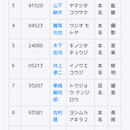
3
91520
山下
ヤマシタ
本
監
耕作
コウサク
名
督
4
94523
鷲尾
ワシオ モ
本
撮
元也
トヤ
名
影
5
24060
木下
キノシタ
本
音
忠司
チュウジ
名
楽
6
05213
井上
イノウエ
本
照
孝二
コウジ
名
明
7
55207
東城
トウジョ
芸
録
絹児
ウ ケンジ
名
音
郎
ロウ
8
93581
吉村
ヨシムラ
本
美
晟
アキラ 2
名
術