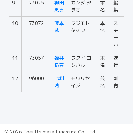
9
23025
神田
カンダ タ
本
編
忠男
ダオ
名
集
10
73872
藤本
フジモト
本
ス
武
タケシ
名
チ
ー
ル
11
73057
福井
フクイ ヨ
本
進
良春
シハル
名
行
12
96000
毛利
モウリセ
芸
刺
清二
イジ
名
青
© 2026 Toei Uzumasa Eigamura Co.,Ltd.