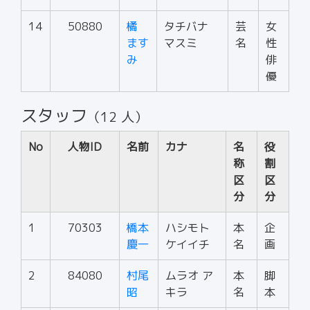
14
50880
橘
タチバナ
芸
女
ます
マスミ
名
性
み
俳
優
スタッフ
（12 人）
No
人物ID
名前
カナ
名
役
称
割
区
区
分
分
1
70303
橋本
ハシモト
本
企
慶一
ケイイチ
名
画
2
84080
村尾
ムラオ ア
本
脚
昭
キラ
名
本