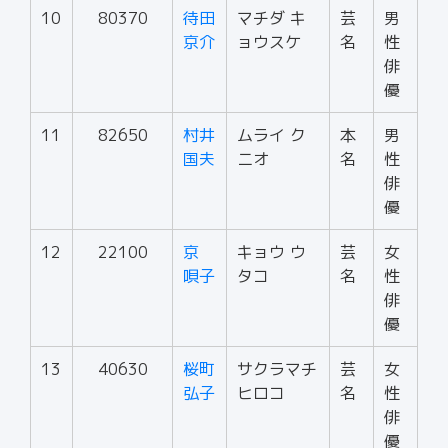
10
80370
待田
マチダ キ
芸
男
京介
ョウスケ
名
性
俳
優
11
82650
村井
ムライ ク
本
男
国夫
ニオ
名
性
俳
優
12
22100
京
キョウ ウ
芸
女
唄子
タコ
名
性
俳
優
13
40630
桜町
サクラマチ
芸
女
弘子
ヒロコ
名
性
俳
優