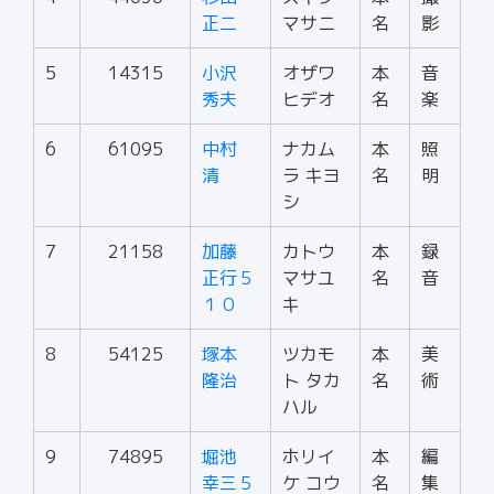
正二
マサニ
名
影
5
14315
小沢
オザワ
本
音
秀夫
ヒデオ
名
楽
6
61095
中村
ナカム
本
照
清
ラ キヨ
名
明
シ
7
21158
加藤
カトウ
本
録
正行５
マサユ
名
音
１０
キ
8
54125
塚本
ツカモ
本
美
隆治
ト タカ
名
術
ハル
9
74895
堀池
ホリイ
本
編
幸三５
ケ コウ
名
集