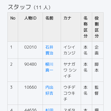
スタッフ
（11 人）
No
人物ID
名前
カナ
名
役
称
割
区
区
分
分
1
02010
石井
イシイ
本
企
貫治
カンジ
名
画
2
90480
柳川
ヤナガ
本
脚
真一
ワ シン
名
本
イチ
3
10660
内出
ウチデ
本
監
好吉
コウキ
名
督
チ
4
44636
杉田
スギタ
本
撮