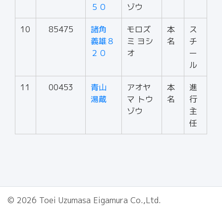
５０
ゾウ
10
85475
諸角
モロズ
本
ス
義雄８
ミ ヨシ
名
チ
２０
オ
ー
ル
11
00453
青山
アオヤ
本
進
湯蔵
マ トウ
名
行
ゾウ
主
任
© 2026 Toei Uzumasa Eigamura Co.,Ltd.