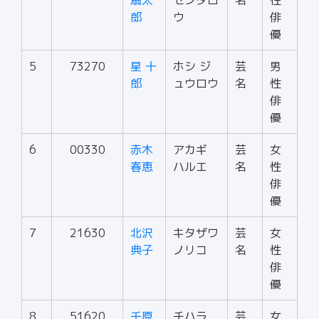
扇太
センタロ
名
性
郎
ウ
俳
優
5
73270
星 十
ホシ ジ
芸
男
郎
ュウロウ
名
性
俳
優
6
00330
赤木
アカギ
芸
女
春恵
ハルエ
名
性
俳
優
7
21630
北沢
キタザワ
芸
女
典子
ノリコ
名
性
俳
優
8
51620
千原
チハラ
芸
女