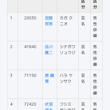
区
区
分
分
1
20030
加賀
カガ ク
芸
男
邦男
ニオ
名
性
俳
優
2
41840
品川
シナガワ
芸
男
隆二
リュウジ
名
性
俳
優
3
71150
原 健
ハラ ケ
芸
男
策
ンサク
名
性
俳
優
4
72420
伏見
フシミ
芸
男