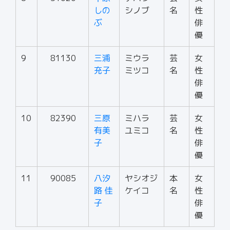
しの
シノブ
名
性
ぶ
俳
優
9
81130
三浦
ミウラ
芸
女
充子
ミツコ
名
性
俳
優
10
82390
三原
ミハラ
芸
女
有美
ユミコ
名
性
子
俳
優
11
90085
八汐
ヤシオジ
本
女
路 佳
ケイコ
名
性
子
俳
優