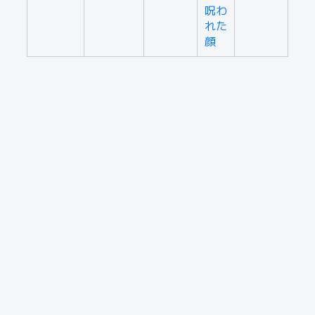
呪わ
れた
顔