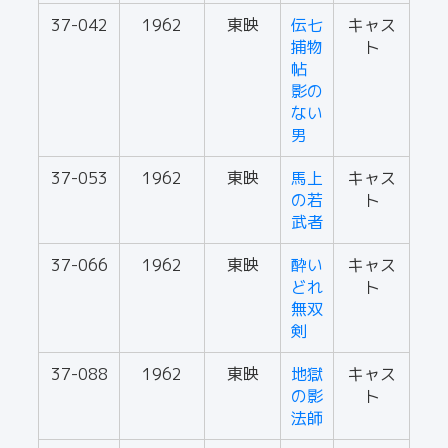
37-042
1962
東映
伝七
キャス
捕物
ト
帖
影の
ない
男
37-053
1962
東映
馬上
キャス
の若
ト
武者
37-066
1962
東映
酔い
キャス
どれ
ト
無双
剣
37-088
1962
東映
地獄
キャス
の影
ト
法師