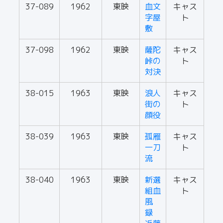
37-089
1962
東映
血文
キャス
字屋
ト
敷
37-098
1962
東映
薩陀
キャス
峠の
ト
対決
38-015
1963
東映
浪人
キャス
街の
ト
顔役
38-039
1963
東映
孤雁
キャス
一刀
ト
流
38-040
1963
東映
新選
キャス
組血
ト
風
録