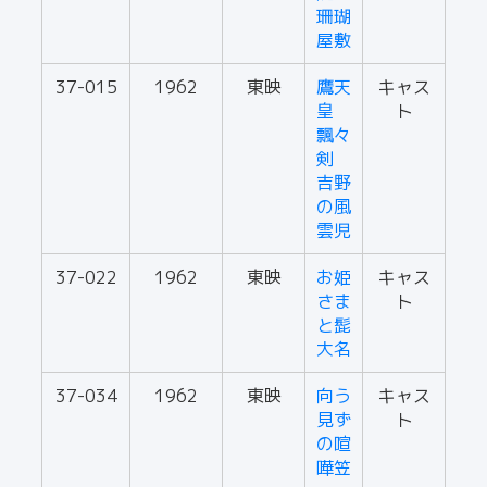
珊瑚
屋敷
37-015
1962
東映
鷹天
キャス
皇
ト
飄々
剣
吉野
の風
雲児
37-022
1962
東映
お姫
キャス
さま
ト
と髭
大名
37-034
1962
東映
向う
キャス
見ず
ト
の喧
嘩笠