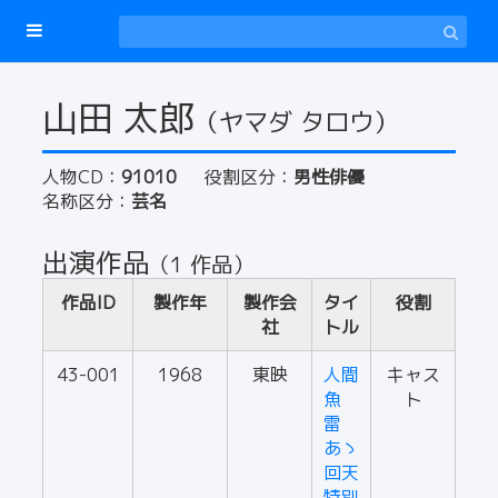
山田 太郎
（ヤマダ タロウ）
人物CD：
91010
役割区分：
男性俳優
名称区分：
芸名
出演作品
（1 作品）
作品ID
製作年
製作会
タイ
役割
社
トル
43-001
1968
東映
人間
キャス
魚
ト
雷
あゝ
回天
特別