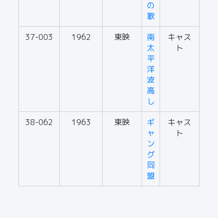
の
歌
37-003
1962
東映
南
キャス
太
ト
平
洋
波
高
し
38-062
1963
東映
ギ
キャス
ャ
ト
ン
グ
同
盟