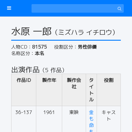
水原 一郎
（ミズハラ イチロウ）
人物CD：
81575
役割区分：
男性俳優
名称区分：
本名
出演作品
（5 作品）
作品ID
製作年
製作会
タ
役割
社
イ
ト
ル
36-137
1961
東映
金
キャス
も
ト
命
も