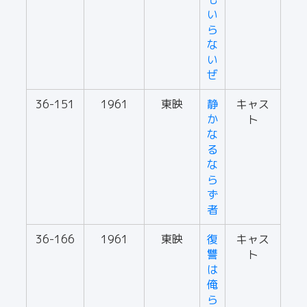
い
ら
な
い
ぜ
36-151
1961
東映
静
キャス
か
ト
な
る
な
ら
ず
者
36-166
1961
東映
復
キャス
讐
ト
は
俺
ら