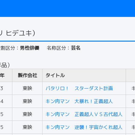
リ ヒデユキ）
役割区分：
男性俳優
名称区分：
芸名
作品）
年
製作会社
タイトル
83
東映
パタリロ！ スターダスト計画
84
東映
キン肉マン 大暴れ！正義超人
85
東映
キン肉マン 正義超人ＶＳ古代超人
85
東映
キン肉マン 逆襲！宇宙かくれ超人