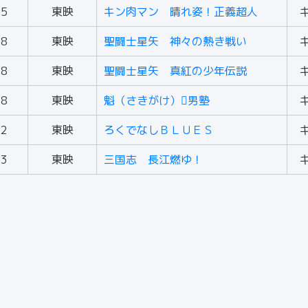
85
東映
キン肉マン 晴れ姿！正義超人
88
東映
聖闘士星矢 神々の熱き戦い
88
東映
聖闘士星矢 真紅の少年伝説
88
東映
魁（さきがけ）男塾
92
東映
ろくでなしＢＬＵＥＳ
93
東映
三国志 長江燃ゆ！