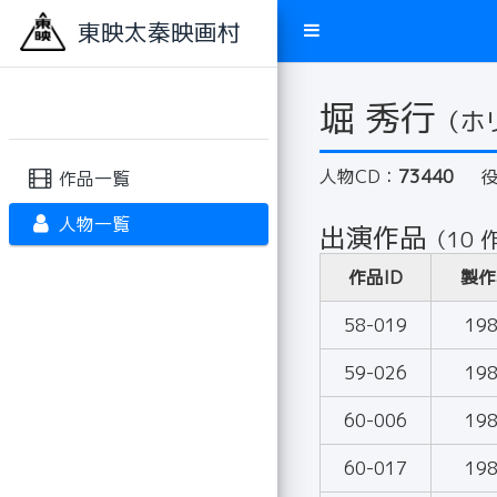
東映太秦映画村
堀 秀行
（ホ
人物CD：
73440
作品一覧
人物一覧
出演作品
（10 
作品ID
製作
58-019
19
59-026
19
60-006
19
60-017
19