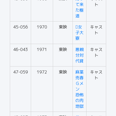
て来
ト
た極
道
45-056
1970
東映
女
キャス
子大
ト
寮
46-043
1971
東映
悪親
キャス
分対
ト
代貸
47-059
1972
東映
麻薬
キャス
売春
ト
Ｇメ
ン
恐怖
の肉
地獄