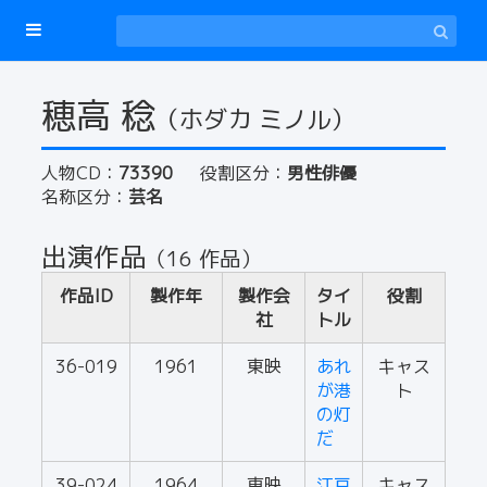
穂高 稔
（ホダカ ミノル）
人物CD：
73390
役割区分：
男性俳優
名称区分：
芸名
出演作品
（16 作品）
作品ID
製作年
製作会
タイ
役割
社
トル
36-019
1961
東映
あれ
キャス
が港
ト
の灯
だ
39-024
1964
東映
江戸
キャス