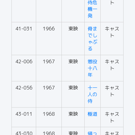
侍危
ト
機一
発
41-031
1966
東映
骨ま
キャス
でし
ト
ゃぶ
る
42-006
1967
東映
懲役
キャス
十八
ト
年
42-056
1967
東映
十一
キャス
人の
ト
侍
43-011
1968
東映
極道
キャス
ト
43-030
1968
東映
帰っ
キャス