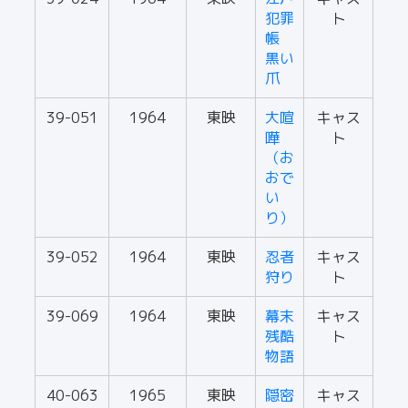
犯罪
ト
帳
黒い
爪
39-051
1964
東映
大喧
キャス
嘩
ト
（お
おで
い
り）
39-052
1964
東映
忍者
キャス
狩り
ト
39-069
1964
東映
幕末
キャス
残酷
ト
物語
40-063
1965
東映
隠密
キャス