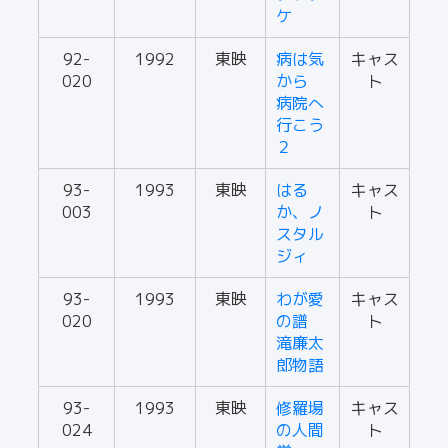
ケ
92-
1992
東映
病は気
キャス
020
から
ト
病院へ
行こう
２
93-
1993
東映
はる
キャス
003
か、ノ
ト
スタル
ジィ
93-
1993
東映
わが愛
キャス
020
の譜
ト
滝廉太
郎物語
93-
1993
東映
修羅場
キャス
024
の人間
ト