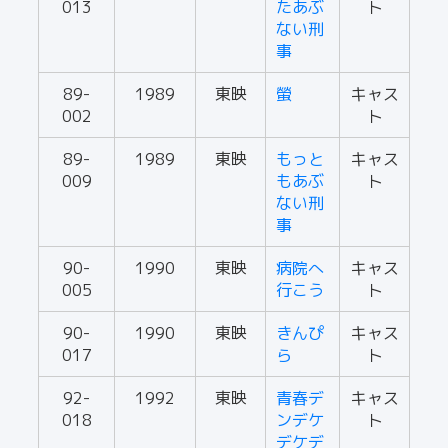
013
たあぶ
ト
ない刑
事
89-
1989
東映
螢
キャス
002
ト
89-
1989
東映
もっと
キャス
009
もあぶ
ト
ない刑
事
90-
1990
東映
病院へ
キャス
005
行こう
ト
90-
1990
東映
きんぴ
キャス
017
ら
ト
92-
1992
東映
青春デ
キャス
018
ンデケ
ト
デケデ