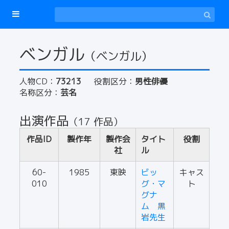
ベンガル
（ベンガル）
人物CD：
73213
役割区分：
男性俳優
名称区分：
芸名
出演作品
（17 作品）
作品ID
製作年
製作会
タイト
役割
社
ル
60-
1985
東映
ビッ
キャス
010
グ・マ
ト
グナ
ム 黒
岩先生