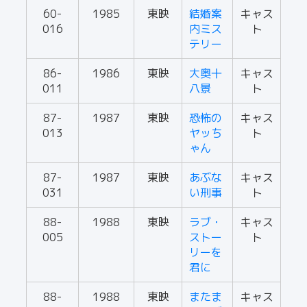
60-
1985
東映
結婚案
キャス
016
内ミス
ト
テリー
86-
1986
東映
大奥十
キャス
011
八景
ト
87-
1987
東映
恐怖の
キャス
013
ヤッち
ト
ゃん
87-
1987
東映
あぶな
キャス
031
い刑事
ト
88-
1988
東映
ラブ・
キャス
005
ストー
ト
リーを
君に
88-
1988
東映
またま
キャス