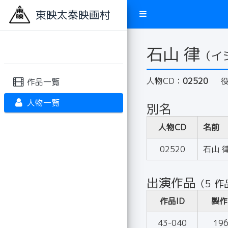
東映太秦映画村
石山 律
（イ
人物CD：
02520
作品一覧
人物一覧
別名
人物CD
名前
02520
石山 
出演作品
（5 作
作品ID
製作
43-040
19