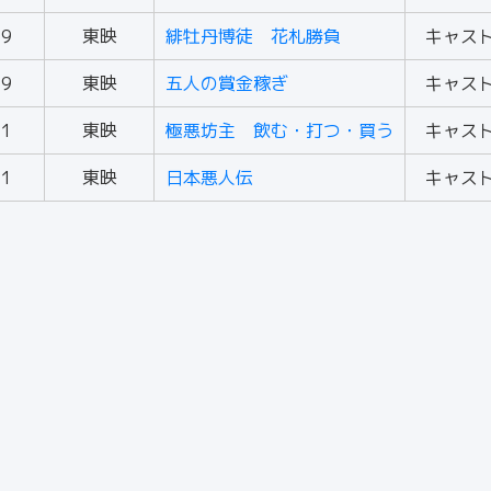
69
東映
緋牡丹博徒 花札勝負
キャス
69
東映
五人の賞金稼ぎ
キャス
71
東映
極悪坊主 飲む・打つ・買う
キャス
71
東映
日本悪人伝
キャス