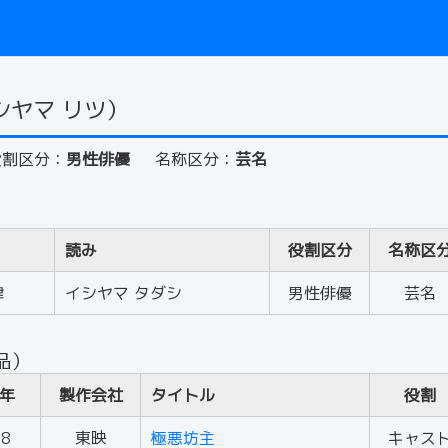
シヤマ リツ）
役割区分：
男性俳優
名称区分：
芸名
読み
役割区分
名称区
律
イシヤマ タダシ
男性俳優
芸名
品）
年
製作会社
タイトル
役割
68
東映
極悪坊主
キャス