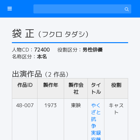
袋 正
（フクロ タダシ）
人物CD：
72400
役割区分：
男性俳優
名称区分：
本名
出演作品
（2 作品）
作品ID
製作年
製作会
タイ
役割
社
トル
48-007
1973
東映
やく
キャス
ざと
ト
抗
争
実録
安藤