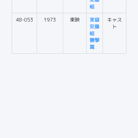
組
48-053
1973
東映
実録
キャス
安藤
ト
組
襲撃
篇