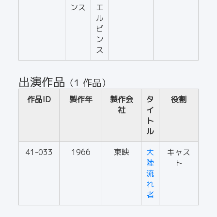
ンス
エ
ル
ビ
ン
ス
出演作品
（1 作品）
作品ID
製作年
製作会
タ
役割
社
イ
ト
ル
41-033
1966
東映
大
キャス
陸
ト
流
れ
者