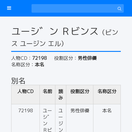
ユーシ゛ン Ｒビンス
（ビン
ス ユージン エル）
人物CD：
72198
役割区分：
男性俳優
名称区分：
本名
別名
人物CD
名前
読
役割区分
名称区分
み
72198
ユー
ユ
男性俳優
本名
シ゛
ー
ン
ジ
Ｒビ
ン