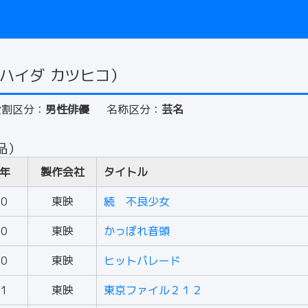
ハイダ カツヒコ）
役割区分：
男性俳優
名称区分：
芸名
品）
年
製作会社
タイトル
50
東映
続 不良少女
50
東映
かっぽれ音頭
50
東映
ヒットパレード
51
東映
東京ファイル２１２