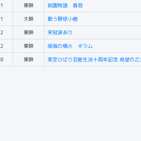
51
東映
祇園物語 春怨
51
大映
歌う野球小僧
52
東映
栄冠涙あり
52
東映
南海の情火 ギラム
58
東映
美空ひばり芸能生活十周年記念 希望の乙