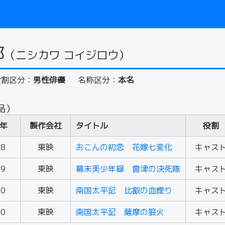
郎
（ニシカワ コイジロウ）
役割区分：
男性俳優
名称区分：
本名
品）
年
製作会社
タイトル
役割
58
東映
おこんの初恋 花嫁七変化
キャス
59
東映
幕末美少年録 會津の決死隊
キャス
60
東映
南国太平記 比叡の血煙り
キャス
60
東映
南国太平記 薩摩の狼火
キャス