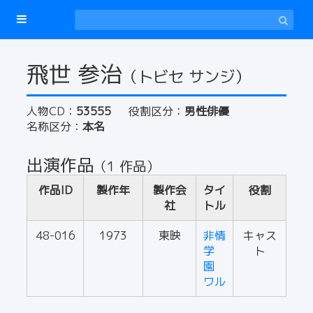
飛世 参治
（トビセ サンジ）
人物CD：
53555
役割区分：
男性俳優
名称区分：
本名
出演作品
（1 作品）
作品ID
製作年
製作会
タイ
役割
社
トル
48-016
1973
東映
非情
キャス
学
ト
園
ワル