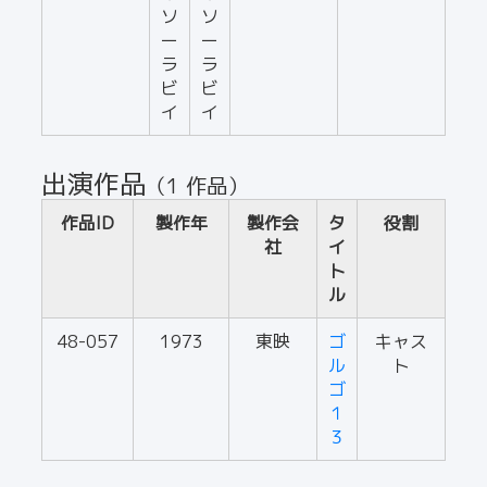
ソ
ソ
ー
ー
ラ
ラ
ビ
ビ
イ
イ
出演作品
（1 作品）
作品ID
製作年
製作会
タ
役割
社
イ
ト
ル
48-057
1973
東映
ゴ
キャス
ル
ト
ゴ
１
３