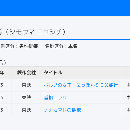
七
（シモウマ ニゴシチ）
役割区分：
男性俳優
名称区分：
本名
品）
年
製作会社
タイトル
73
東映
ポルノの女王 にっぽんＳＥＸ旅行
73
東映
番格ロック
83
東映
ナナカマドの挽歌