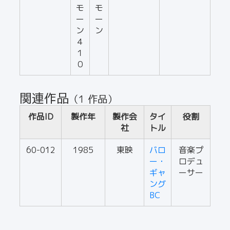
モ
モ
ー
ー
ン
ン
４
１
０
関連作品
（1 作品）
作品ID
製作年
製作会
タイ
役割
社
トル
60-012
1985
東映
バロ
音楽プ
ー・
ロデュ
ギャ
ーサー
ング
BC