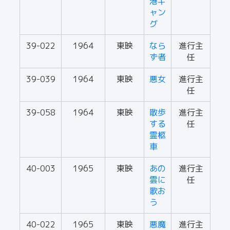
港ギ
ャン
グ
39-022
1964
東映
なら
進行主
ず者
任
39-039
1964
東映
悪女
進行主
任
39-058
1964
東映
散歩
進行主
する
任
霊柩
車
40-003
1965
東映
あの
進行主
雲に
任
歌お
う
40-022
1965
東映
悪魔
進行主