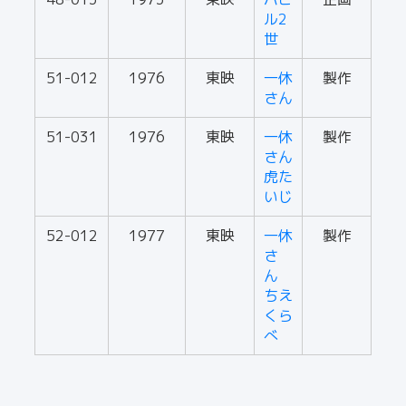
ル2
世
51-012
1976
東映
一休
製作
さん
51-031
1976
東映
一休
製作
さん
虎た
いじ
52-012
1977
東映
一休
製作
さ
ん
ちえ
くら
べ