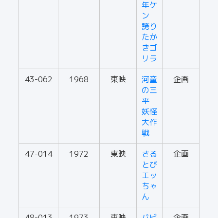
年ケ
ン
誇り
たか
きゴ
リラ
43-062
1968
東映
河童
企画
の三
平
妖怪
大作
戦
47-014
1972
東映
さる
企画
とび
エッ
ちゃ
ん
48-013
1973
東映
バビ
企画