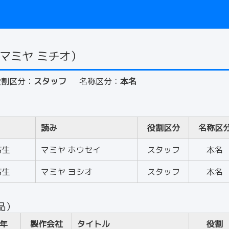
マミヤ ミチオ）
役割区分：
スタッフ
名称区分：
本名
読み
役割区分
名称区
芳生
マミヤ ホウセイ
スタッフ
本名
芳生
マミヤ ヨシオ
スタッフ
本名
品）
年
製作会社
タイトル
役割