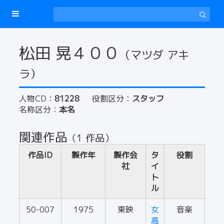
松田 晃４００
（マツダ アキ
ラ）
人物CD：
81228
役割区分：
スタッフ
名称区分：
本名
関連作品
（1 作品）
作品ID
製作年
製作会
タ
役割
社
イ
ト
ル
50-007
1975
東映
女
音楽
高