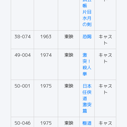
帳
片目
水月
の剣
38-074
1963
東映
恐喝
キャス
ト
49-004
1974
東映
激
キャス
突！
ト
殺人
拳
50-001
1975
東映
日本
キャス
任侠
ト
道
激突
篇
50-046
1975
東映
極道
キャス