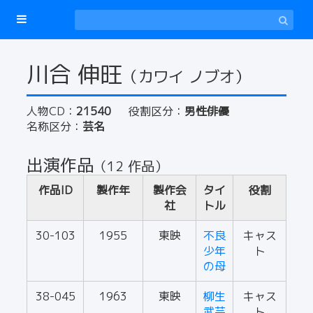
川合 伸旺
（カワイ ノブオ）
人物CD：
21540
役割区分：
男性俳優
名称区分：
芸名
出演作品
（12 作品）
作品ID
製作年
製作会
タイ
役割
社
トル
30-103
1955
東映
不良
キャス
少年
ト
の母
38-045
1963
東映
柳生
キャス
武芸
ト