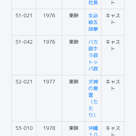
社長
ト
51-021
1976
東映
女必
キャス
殺五
ト
段拳
51-042
1976
東映
バカ
キャス
政ホ
ト
ラ政
トッ
パ政
52-021
1977
東映
犬神
キャス
の悪
ト
霊
（た
た
り）
53-010
1978
東映
沖縄
キャス
１０
ト