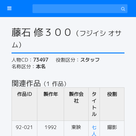
藤石 修３００
（フジイシ オサ
ム）
人物CD：
73497
役割区分：
スタッフ
名称区分：
本名
関連作品
（1 作品）
作品ID
製作年
製作会
タ
役割
社
イ
ト
ル
92-021
1992
東映
七
撮影
人