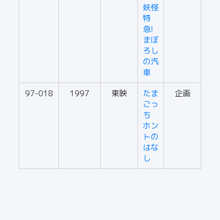
妖怪
特
急!
まぼ
ろし
の汽
車
97-018
1997
東映
たま
企画
ごっ
ち
ホン
トの
はな
し