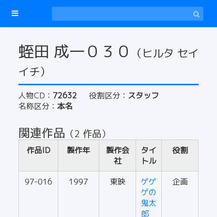
蛭田 成一０３０
（ヒルタ セイ
イチ）
人物CD：
72632
役割区分：
スタッフ
名称区分：
本名
関連作品
（2 作品）
作品ID
製作年
製作会
タイ
役割
社
トル
97-016
1997
東映
ゲゲ
企画
ゲの
鬼太
郎