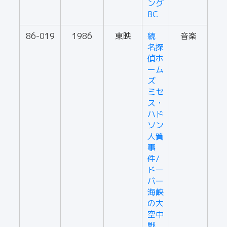
ング
BC
86-019
1986
東映
続
音楽
名探
偵ホ
ーム
ズ
ミセ
ス・
ハド
ソン
人質
事
件/
ドー
バー
海峡
の大
空中
戦