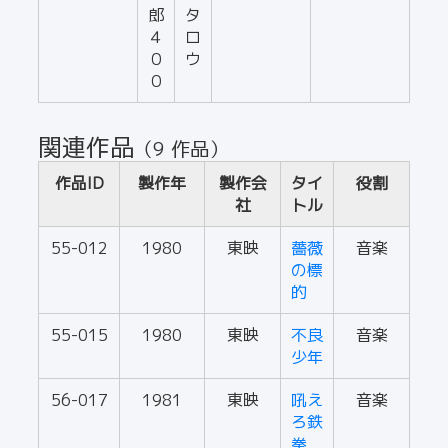
郎
タ
４
ロ
０
ウ
０
関連作品
（9 作品）
作品ID
製作年
製作会
タイ
役割
社
トル
55-012
1980
東映
薔薇
音楽
の標
的
55-015
1980
東映
不良
音楽
少年
56-017
1981
東映
吼え
音楽
ろ鉄
拳