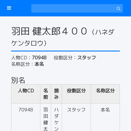
羽田 健太郎４００
（ハネダ
ケンタロウ）
人物CD：
70948
役割区分：
スタッフ
名称区分：
本名
別名
人物CD
名
読
役割区分
名称区分
前
み
70948
羽
ハ
スタッフ
本名
田
ダ
健
ケ
太
ン