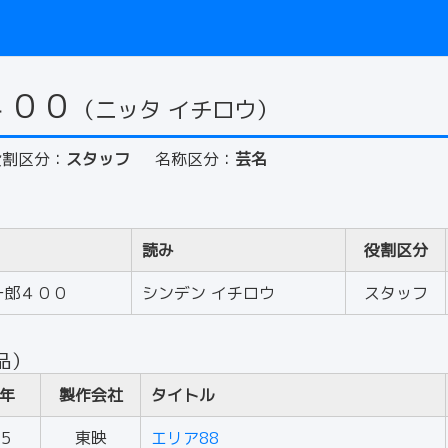
４００
（ニッタ イチロウ）
役割区分：
スタッフ
名称区分：
芸名
読み
役割区分
一郎４００
シンデン イチロウ
スタッフ
品）
年
製作会社
タイトル
85
東映
エリア88