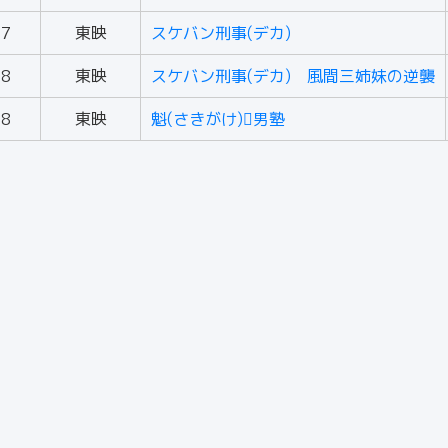
87
東映
スケバン刑事(デカ)
88
東映
スケバン刑事(デカ) 風間三姉妹の逆襲
88
東映
魁(さきがけ)男塾