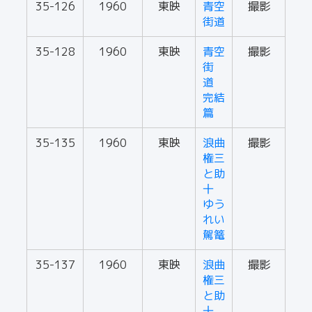
35-126
1960
東映
青空
撮影
街道
35-128
1960
東映
青空
撮影
街
道
完結
篇
35-135
1960
東映
浪曲
撮影
権三
と助
十
ゆう
れい
駕篭
35-137
1960
東映
浪曲
撮影
権三
と助
十