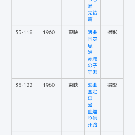
峠
完結
篇
35-118
1960
東映
浪曲
撮影
国定
忠
治
赤城
の子
守唄
35-122
1960
東映
浪曲
撮影
国定
忠
治
血煙
り信
州路