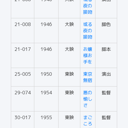
夜の
接吻
21-008
1946
大映
或る
脚色
夜の
接吻
21-017
1946
大映
お孃
脚本
様お
手を
25-005
1950
東映
東京
演出
無宿
29-074
1954
東映
悪の
監督
愉し
さ
30-017
1955
東映
まご
監督
ころ