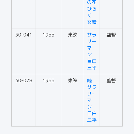
の花
ひら
く
女給
30-041
1955
東映
サラ
監督
リー
マ
ン
目白
三平
30-078
1955
東映
続
監督
サラ
リ-
マ
ン
目白
三平