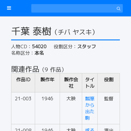
千葉 泰樹
（チバ ヤスキ）
人物CD：
54020
役割区分：
スタッフ
名称区分：
本名
関連作品
（9 作品）
作品ID
製作年
製作会
タイ
役割
社
トル
21-003
1946
大映
瓢箪
監督
から
出た
駒
21-008
1946
大映
或る
演出